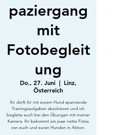
paziergang
mit
Fotobegleit
ung
Do., 27. Juni
  |  
Linz,
Österreich
Ihr dürft ihr mit eurem Hund spannende
Trainingsaufgaben absolvieren und ich
begleite euch bei den Übungen mit meiner
Kamera. Ihr bekommt ein paar nette Fotos
von euch und euren Hunden in Aktion.