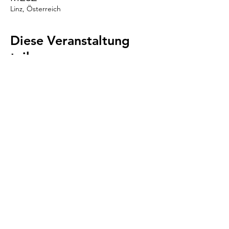
Linz, Österreich
Diese Veranstaltung
teilen
VENI.VIDI.WUFF!
AGB
Impressum
Datenschutz
Cookies