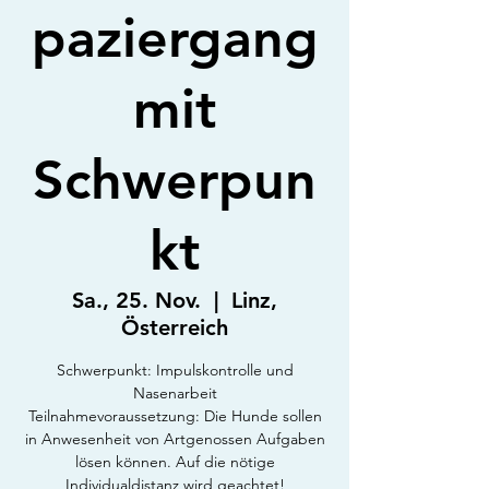
paziergang
mit
Schwerpun
kt
Sa., 25. Nov.
  |  
Linz,
Österreich
Schwerpunkt: Impulskontrolle und
Nasenarbeit
Teilnahmevoraussetzung: Die Hunde sollen
in Anwesenheit von Artgenossen Aufgaben
lösen können. Auf die nötige
Individualdistanz wird geachtet!