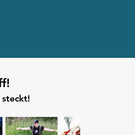
f!
steckt!