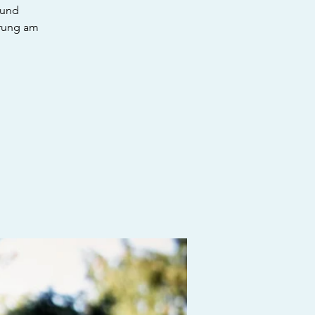
 und
rung am