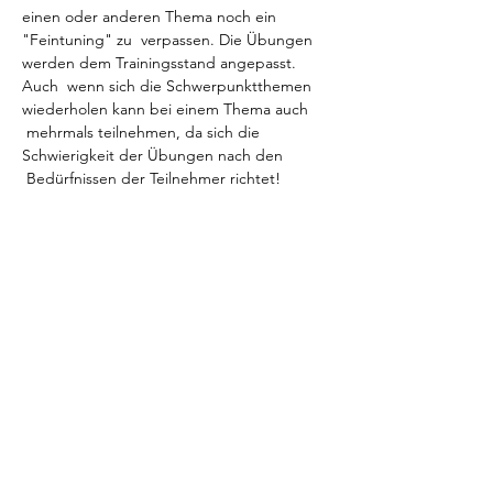
einen oder anderen Thema noch ein 
"Feintuning" zu  verpassen. Die Übungen 
werden dem Trainingsstand angepasst.
Auch  wenn sich die Schwerpunktthemen 
wiederholen kann bei einem Thema auch 
 mehrmals teilnehmen, da sich die 
Schwierigkeit der Übungen nach den 
 Bedürfnissen der Teilnehmer richtet!
Wir arbeiten in Kleingruppen. Da ist immer 
genug Raum individuell auf den jeweiligen 
Trainingsstand einzugehen.
Max. 3 Teams pro Termin
Dauer: 90 min
TN-Gebühr: EUR 40,00 pro Hund
Diese Veranstaltung
teilen