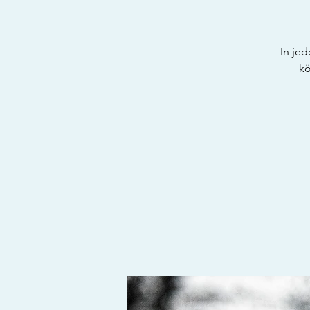
In jed
kö