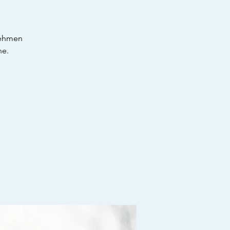
lnehmen
ne.