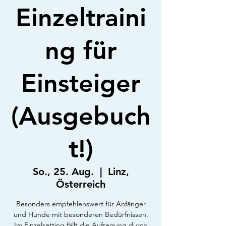
Einzeltraini
ng für
Einsteiger
(Ausgebuch
t!)
So., 25. Aug.
  |  
Linz,
Österreich
Besonders empfehlenswert für Anfänger
und Hunde mit besonderen Bedürfnissen.
Im Einzelsetting fällt die Aufregung durch