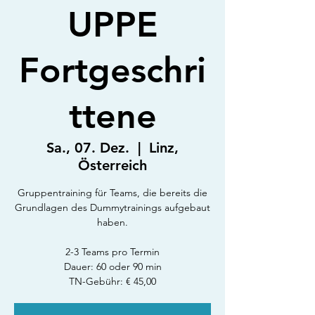
UPPE
Fortgeschri
ttene
Sa., 07. Dez.
  |  
Linz,
Österreich
Gruppentraining für Teams, die bereits die
Grundlagen des Dummytrainings aufgebaut
haben.
2-3 Teams pro Termin
Dauer: 60 oder 90 min
TN-Gebühr: € 45,00