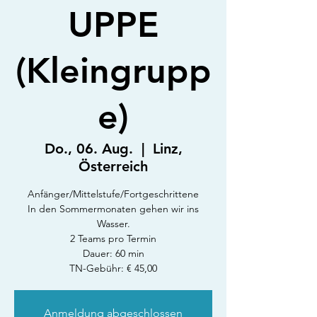
UPPE
(Kleingrupp
e)
Do., 06. Aug.
  |  
Linz,
Österreich
Anfänger/Mittelstufe/Fortgeschrittene
In den Sommermonaten gehen wir ins
Wasser.
2 Teams pro Termin
Dauer: 60 min
TN-Gebühr: € 45,00
Anmeldung abgeschlossen