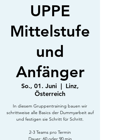
UPPE
Mittelstufe
und
Anfänger
So., 01. Juni
  |  
Linz,
Österreich
In diesem Gruppentraining bauen wir
schrittweise alle Basics der Dummyarbeit auf
und festigen sie Schritt für Schritt.
2-3 Teams pro Termin
Dauer: 60 oder 90 min