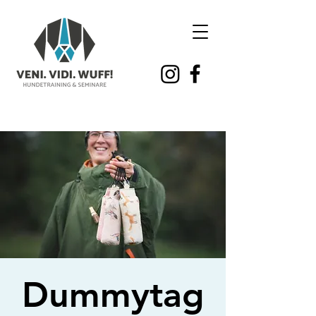
Dummytag