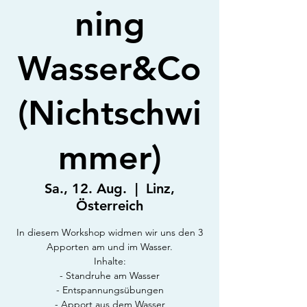
ning
Wasser&Co
(Nichtschwi
mmer)
Sa., 12. Aug.
  |  
Linz,
Österreich
In diesem Workshop widmen wir uns den 3
Apporten am und im Wasser.
Inhalte:
- Standruhe am Wasser
- Entspannungsübungen
- Apport aus dem Wasser