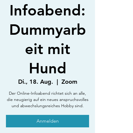
Infoabend:
Dummyarb
eit mit
Hund
Di., 18. Aug.
  |  
Zoom
Der Online-Infoabend richtet sich an alle,
die neugierig auf ein neues anspruchsvolles
und abwechslungsreiches Hobby sind.
Anmelden