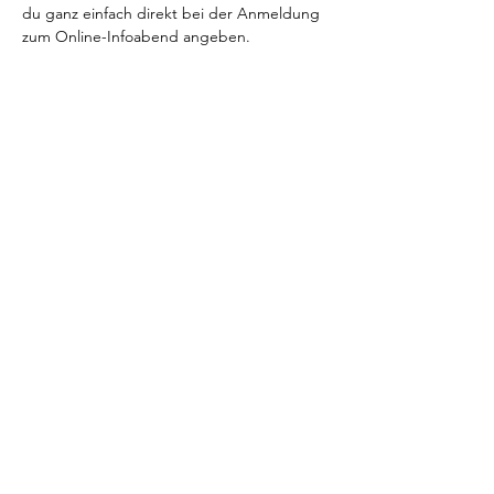
du ganz einfach direkt bei der Anmeldung 
zum Online-Infoabend angeben.
VENI.VIDI.WUFF! 
Trainingsimpressionen