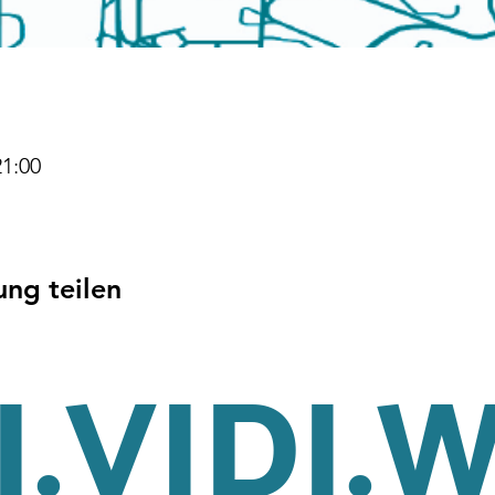
21:00
ung teilen
.VIDI.