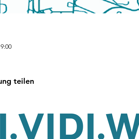
19:00
ung teilen
.VIDI.