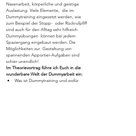
Nasenarbeit, körperliche und geistige 
Auslastung. Viele Elemente,  die im 
Dummytraining eingesetzt werden, wie 
zum Beispiel der Stopp-  oder Rückrufpfiff 
sind auch für den Alltag sehr hilfreich. 
Dummyübungen  können bei jedem 
Spaziergang eingebaut werden. Die 
Möglichkeiten zur  Gestaltung von 
spannenden Apportier-Aufgaben sind 
schier unendlich!
Im Theorievortrag führe ich Euch in die 
wunderbare Welt der Dummyarbeit ein:
Was ist Dummytraining und wofür 
wurde es entwickelt?
Was sind die 3 Apporte?
Welche Bedeutung haben die Farben 
der Dummys?
Welche Regeln gilt es zu befolgen?
Welche Ausrüstung benötigt man?
Worauf sollte man achten um Fehler zu 
vermeiden?