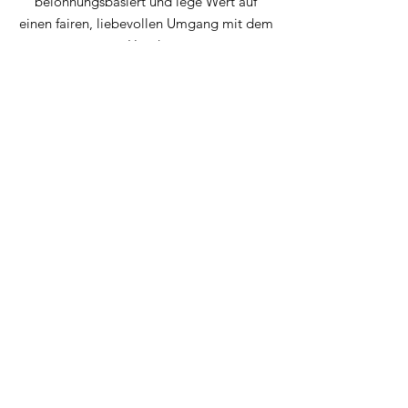
belohnungsbasiert und lege Wert auf
einen fairen, liebevollen Umgang mit dem
Hund.
Wenn du bereit bist, deinen Hund
besser zu verstehen, auf seine
Bedürfnisse einzugehen und eure
Bindung zu stärken, dann werden wir
gut zusammen arbeiten können!